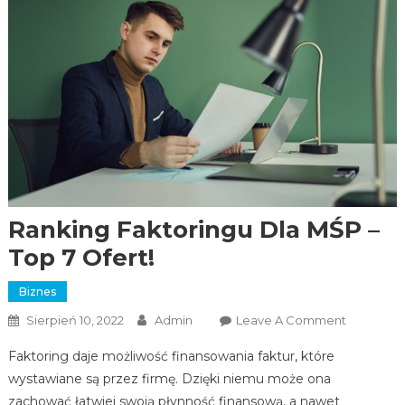
Ranking Faktoringu Dla MŚP –
Top 7 Ofert!
Biznes
Sierpień 10, 2022
Admin
Leave A Comment
On
Ranking
Faktoring daje możliwość finansowania faktur, które
Faktoring
wystawiane są przez firmę. Dzięki niemu może ona
Dla MŚP –
zachować łatwiej swoją płynność finansową, a nawet
Top 7