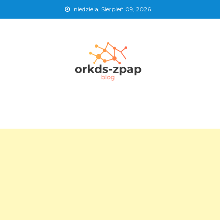
niedziela, Sierpień 09, 2026
Blog orkds-zpap
Wielobranżowy portal