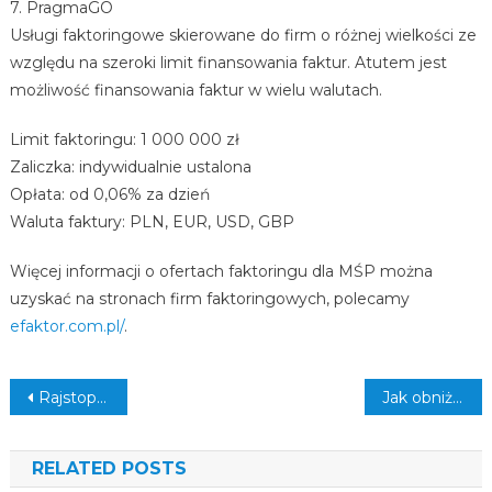
7. PragmaGO
Usługi faktoringowe skierowane do firm o różnej wielkości ze
względu na szeroki limit finansowania faktur. Atutem jest
możliwość finansowania faktur w wielu walutach.
Limit faktoringu: 1 000 000 zł
Zaliczka: indywidualnie ustalona
Opłata: od 0,06% za dzień
Waluta faktury: PLN, EUR, USD, GBP
Więcej informacji o ofertach faktoringu dla MŚP można
uzyskać na stronach firm faktoringowych, polecamy
efaktor.com.pl/
.
Zobacz wpisy
Rajstopy wyglądające jak pończochy – zobacz pomysły na stylizacje!
Jak obniżyć za wysokie trójglicerydy? 5 domowych metod!
RELATED POSTS